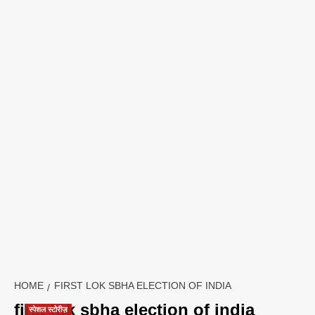
HOME
FIRST LOK SBHA ELECTION OF INDIA
first lok sbha election of india
स्पेशल स्टोरीज़