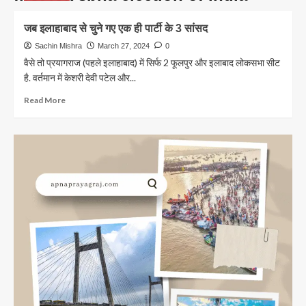
जब इलाहाबाद से चुने गए एक ही पार्टी के 3 सांसद
Sachin Mishra
March 27, 2024
0
वैसे तो प्रयागराज (पहले इलाहाबाद) में सिर्फ 2 फूलपुर और इलाबाद लोकसभा सीट
है. वर्तमान में केशरी देवी पटेल और...
Read
Read More
more
about
जब
इलाहाबाद
से
चुने
गए
एक
ही
पार्टी
के
3
सांसद