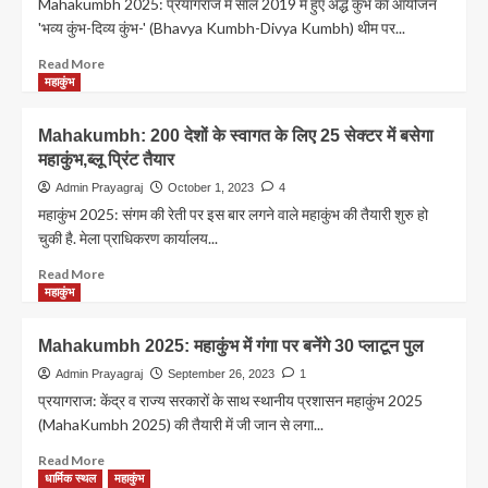
Mahakumbh 2025: प्रयागराज में साल 2019 में हुए अर्द्ध कुंभ का आयोजन
की
की
'भव्य कुंभ-दिव्य कुंभ-' (Bhavya Kumbh-Divya Kumbh) थीम पर...
फ्री
तैयारियों
सेवा
का
Read
Read More
निरीक्षण
more
महाकुंभ
किया
about
Mahakumbh
Mahakumbh: 200 देशों के स्वागत के लिए 25 सेक्टर में बसेगा
2025:भव्य-
महाकुंभ,ब्लू प्रिंट तैयार
दिव्य
और
Admin Prayagraj
October 1, 2023
4
नव्य
महाकुंभ 2025: संगम की रेती पर इस बार लगने वाले महाकुंभ की तैयारी शुरु हो
महाकुंभ
चुकी है. मेला प्राधिकरण कार्यालय...
थीम
पर
Read
Read More
सरकार
more
महाकुंभ
की
about
मुहर
Mahakumbh:
Mahakumbh 2025: महाकुंभ में गंगा पर बनेंगे 30 प्लाटून पुल
200
देशों
Admin Prayagraj
September 26, 2023
1
के
प्रयागराज: केंद्र व राज्य सरकारों के साथ स्थानीय प्रशासन महाकुंभ 2025
स्वागत
(MahaKumbh 2025) की तैयारी में जी जान से लगा...
के
लिए
Read
Read More
25
more
धार्मिक स्थल
महाकुंभ