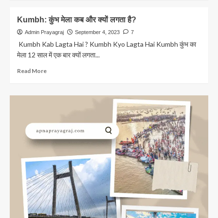
सेक्टर
about
में
Mahakumbh
Kumbh: कुंभ मेला कब और क्यों लगता है?
बसेगा
2025:
महाकुंभ,ब्लू
महाकुंभ
Admin Prayagraj
September 4, 2023
7
प्रिंट
में
Kumbh Kab Lagta Hai ? Kumbh Kyo Lagta Hai Kumbh कुंभ का
तैयार
गंगा
मेला 12 साल में एक बार क्यों लगता...
पर
बनेंगे
Read
Read More
30
more
प्लाटून
about
पुल
Kumbh:
कुंभ
मेला
कब
और
क्यों
लगता
है?