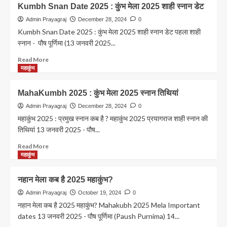
Mahakumbh
Kumbh Snan Date 2025 : कुंभ मेला 2025 शाही स्नान डेट
स्नान
Prayagraj:
करेंगे
मौनी
Admin Prayagraj
December 28, 2024
0
अखाड़े,
अमावस्या
Kumbh Snan Date 2025 : कुंभ मेला 2025 शाही स्नान डेट पहला शाही
सबसे
के
स्नान - पौष पूर्णिमा (13 जनवरी 2025...
पहले
महास्नान
महानिर्वाणी
के
Read
Read More
के
लिए
more
महाकुंभ
संत
श्रद्धालुओं
about
लगाएंगे
का
Kumbh
MahaKumbh 2025 : कुंभ मेला 2025 स्नान तिथियां
डुबकी
रेला
Snan
,
Date
Admin Prayagraj
December 28, 2024
0
अबतक
2025
महाकुंभ 2025 : प्रमुख स्नान कब है ? महाकुंभ 2025 प्रयागराज शाही स्नान की
15
:
तिथियां 13 जनवरी 2025 - पौष...
करोड़
कुंभ
से
मेला
Read
Read More
ज्यादा
2025
more
महाकुंभ
ने
शाही
about
किया
स्नान
MahaKumbh
नहान मेला कब है 2025 महाकुंभ?
स्नान
डेट
2025
:
Admin Prayagraj
October 19, 2024
0
कुंभ
नहान मेला कब है 2025 महाकुंभ? Mahakubh 2025 Mela Important
मेला
dates 13 जनवरी 2025 - पौष पूर्णिमा (Paush Purnima) 14...
2025