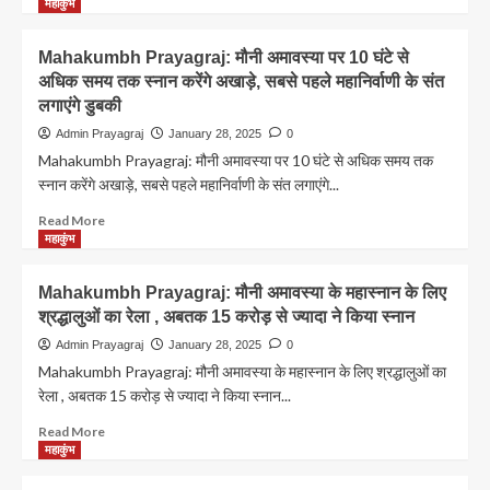
more
महाकुंभ
हादसे
about
से
Mahakumbh
Mahakumbh Prayagraj: मौनी अमावस्या पर 10 घंटे से
पहले
Stampede:
अधिक समय तक स्नान करेंगे अखाड़े, सबसे पहले महानिर्वाणी के संत
का
महाकुंभ
कमिश्नर
लगाएंगे डुबकी
में
का
हुई
Admin Prayagraj
January 28, 2025
0
वीडियो
भगदड़
Mahakumbh Prayagraj: मौनी अमावस्या पर 10 घंटे से अधिक समय तक
वायरल
की
स्नान करेंगे अखाड़े, सबसे पहले महानिर्वाणी के संत लगाएंगे...
वजह
आई
Read
Read More
सामने;
more
महाकुंभ
मेला
about
प्रशासन
Mahakumbh
Mahakumbh Prayagraj: मौनी अमावस्या के महास्नान के लिए
ने
Prayagraj:
जारी
श्रद्धालुओं का रेला , अबतक 15 करोड़ से ज्यादा ने किया स्नान
मौनी
किया
अमावस्या
Admin Prayagraj
January 28, 2025
0
हेल्पलाइन
पर
Mahakumbh Prayagraj: मौनी अमावस्या के महास्नान के लिए श्रद्धालुओं का
नंबर
10
रेला , अबतक 15 करोड़ से ज्यादा ने किया स्नान...
घंटे
से
Read
Read More
अधिक
more
महाकुंभ
समय
about
तक