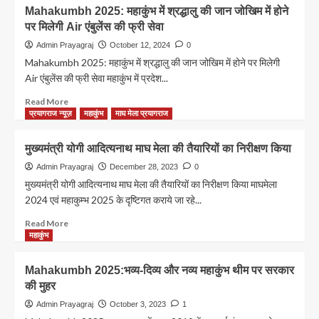
की
Mahakumbh
Mahakumbh 2025: महाकुंभ में श्रद्धालु की जान जोखिम में होने
पहल
20205
पर मिलेगी Air एंबुलेंस की फ्री सेवा
जल्द
:
करेंगे
मेला
Admin Prayagraj
October 12, 2024
0
घोषणा
क्षेत्र
Mahakumbh 2025: महाकुंभ में श्रद्धालु की जान जोखिम में होने पर मिलेगी
में
Air एंबुलेंस की फ्री सेवा महाकुंभ में प्रदेश...
नहीं
उड़ा
Read
Read More
सकेंगे
more
प्रयागराज न्यूज़
महाकुंभ
माघ मेला प्रयागराज
ड्रोन,
about
एंटी
Mahakumbh
मुख्यमंत्री योगी आदित्यनाथ माघ मेला की तैयारियों का निरीक्षण किया
ड्रोन
2025:
सिस्टम
महाकुंभ
Admin Prayagraj
December 28, 2023
0
से
में
मुख्यमंत्री योगी आदित्यनाथ माघ मेला की तैयारियों का निरीक्षण किया माघमेला
ड्रोन
श्रद्धालु
2024 एवं महाकुम्भ 2025 के दृष्टिगत कराये जा रहे...
को
की
मार
जान
Read
Read More
गिराने
जोखिम
more
महाकुंभ
की
में
about
तैयारी
होने
मुख्यमंत्री
Mahakumbh 2025:भव्य-दिव्य और नव्य महाकुंभ थीम पर सरकार
पर
योगी
की मुहर
मिलेगी
आदित्यनाथ
Air
माघ
Admin Prayagraj
October 3, 2023
1
एंबुलेंस
मेला