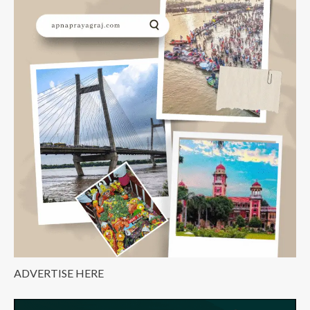
दिनों
बाद
फिर
से
जंक्शन
से
चलेगी
प्रयागराज
एक्सप्रेस,
जानें
वजह
ADVERTISE HERE