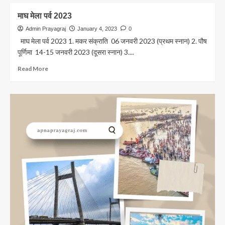
को
about
होंगे
Magh
माघ मेला पर्व 2023
रवाना
Mela
Prayagraj:माघ
Admin Prayagraj
January 4, 2023
0
में
माघ मेला पर्व 2023 1. मकर संक्राति 06 जनवरी 2023 (प्रथम स्नान) 2. पौष
संगम
पूर्णिमा 14-15 जनवरी 2023 (दूसरा स्नान) 3....
स्नान
क्यों?
Read
Read More
more
about
माघ
मेला
पर्व
2023