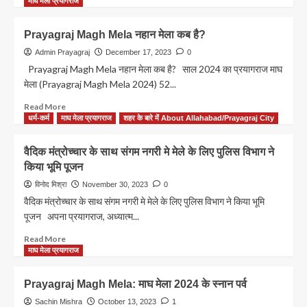
के
more
माघ मेला प्रयागराज
साथ
about
क्लिक
मुख्यमंत्री
Prayagraj Magh Mela नहान मेला कब है?
कर
योगी
सकते
आदित्यनाथ
Admin Prayagraj
December 17, 2023
0
हैं
माघ
Prayagraj Magh Mela नहान मेला कब है? साल 2024 का प्रयागराज माघ
फोटो,जानिए
मेला
मेला (Prayagraj Magh Mela 2024) 52...
कैसे?
की
तैयारियों
Read
Read More
का
more
धर्म-कर्म
माघ मेला प्रयागराज
शहर के बारे में About Allahabad/Prayagraj City
निरीक्षण
about
किया
Prayagraj
वैदिक मंत्रोच्चार के साथ संगम नगरी मे मेले के लिए पुलिस विभाग ने
Magh
किया भूमि पूजन
Mela
नहान
विनोद मिश्रा
November 30, 2023
0
मेला
वैदिक मंत्रोच्चार के साथ संगम नगरी मे मेले के लिए पुलिस विभाग ने किया भूमि
कब
पूजन अपना प्रयागराज, अध्यात्म...
है?
Read
Read More
more
माघ मेला प्रयागराज
about
वैदिक
Prayagraj Magh Mela: माघ मेला 2024 के स्नान पर्व
मंत्रोच्चार
के
Sachin Mishra
October 13, 2023
1