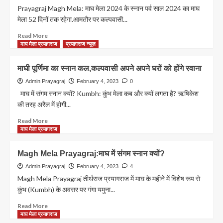
साथ
Prayagraj Magh Mela: माघ मेला 2024 के स्नान पर्व साल 2024 का माघ
संगम
मेला 52 दिनों तक रहेगा.आमतौर पर कल्पवासी...
नगरी
मे
Read
Read More
मेले
more
माघ मेला प्रयागराज
प्रयागराज न्यूज़
के
about
लिए
Prayagraj
माघी पूर्णिमा का स्नान कल,कल्पवासी अपने अपने घरों को होंगे रवाना
पुलिस
Magh
विभाग
Mela:
Admin Prayagraj
February 4, 2023
0
ने
माघ
माघ में संगम स्नान क्यों? Kumbh: कुंभ मेला कब और क्यों लगता है? ऋषिकेश
किया
मेला
की तरह अरैल में होगी...
भूमि
2024
पूजन
के
Read
Read More
स्नान
more
माघ मेला प्रयागराज
पर्व
about
माघी
Magh Mela Prayagraj:माघ में संगम स्नान क्यों?
पूर्णिमा
का
Admin Prayagraj
February 4, 2023
4
स्नान
Magh Mela Prayagraj तीर्थराज प्रयागराज में माघ के महीने में विशेष रूप से
कल,कल्पवासी
कुंभ (Kumbh) के अवसर पर गंगा यमुना...
अपने
अपने
Read
Read More
घरों
more
माघ मेला प्रयागराज