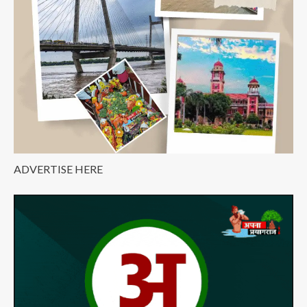
तक
स्नान
करेंगे
अखाड़े,
सबसे
पहले
महानिर्वाणी
के
संत
लगाएंगे
डुबकी
ADVERTISE HERE