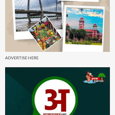
को
होगी
सहूलियत
ADVERTISE HERE