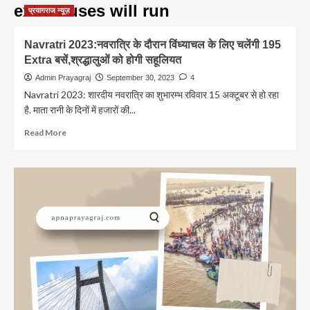
extra buses will run
प्रयागराज न्यूज़
Navratri 2023:नवरात्रि के दौरान विंध्याचल के लिए चलेंगी 195
Extra बसें,श्रद्धालुओं को होगी सहूलियत
Admin Prayagraj
September 30, 2023
4
Navratri 2023: शारदीय नवरात्रि का शुभारम्भ रविवार 15 अक्टूबर से हो रहा
है. माता रानी के दिनों में हजारों की...
Read
Read More
more
about
Navratri
2023:नवरात्रि
के
दौरान
विंध्याचल
के
लिए
चलेंगी
195
Extra
बसें,श्रद्धालुओं