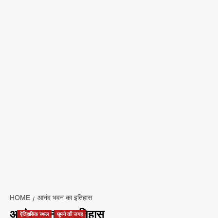
HOME
आनंद भवन का इतिहास
आनंद भवन का इतिहास
ऐतिहासिक स्थल
घूमने की जगह