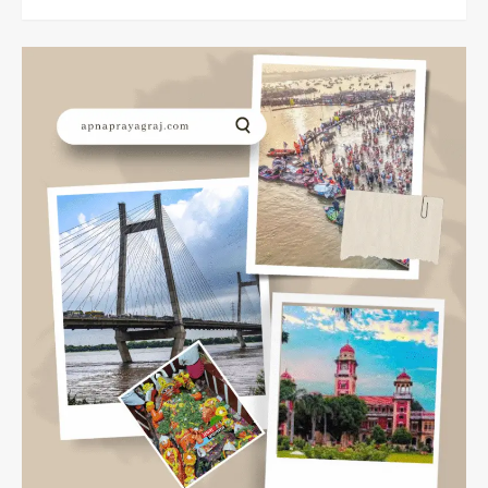
more
about
आनंद
भवन
प्रयागराज
Anand
Bhawan
Prayagraj