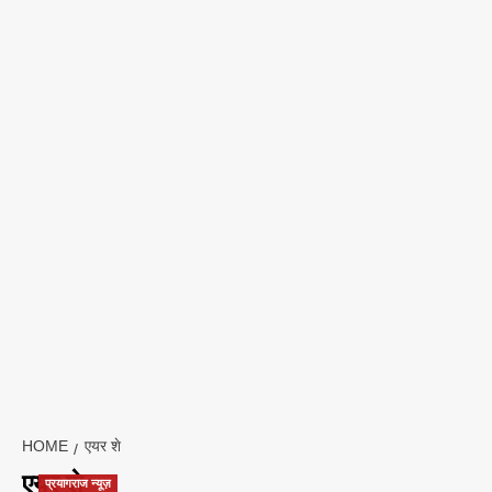
HOME
एयर शे
एयर शे
प्रयागराज न्यूज़