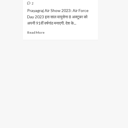
लग
लगे
2
परे
लड़ाकू
Prayagraj Air Show 2023: Air Force
ग्र
विमान,जवानों
Day 2023 इस साल वायुसेना 8 अक्टूबर को
ने
अपनी 91वीं वर्षगांठ मनाएगी. देश के...
की
स्काई
Read
Read More
ड्राइविंग
more
about
Prayagraj
Air
Show
2023:
लड़ाकू
विमान
की
गड़गड़ाहट
से
गूंजेगा
संगम