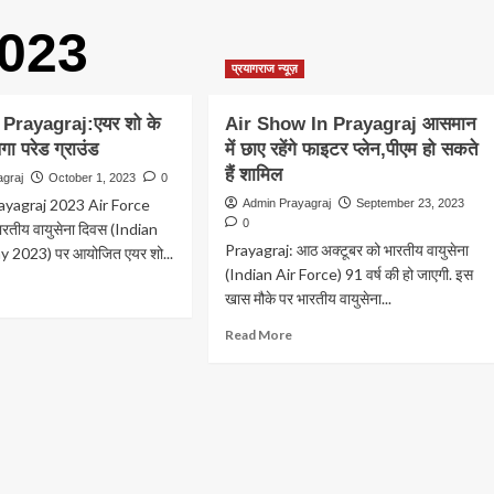
2023
प्रयागराज न्यूज़
Prayagraj:एयर शो के
Air Show In Prayagraj आसमान
ा परेड ग्राउंड
में छाए रहेंगे फाइटर प्लेन,पीएम हो सकते
हैं शामिल
agraj
October 1, 2023
0
ayagraj 2023 Air Force
Admin Prayagraj
September 23, 2023
0
रतीय वायुसेना दिवस (Indian
Prayagraj: आठ अक्टूबर को भारतीय वायुसेना
y 2023) पर आयोजित एयर शो...
(Indian Air Force) 91 वर्ष की हो जाएगी. इस
ad
खास मौके पर भारतीय वायुसेना...
ore
out
Read
Read More
r
more
how
about
ayagraj:एयर
Air
Show
In
ए
Prayagraj
ने
आसमान