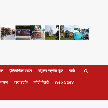
्थल
ऐतिहासिक स्थल
पॉपुलर स्ट्रीट फूड
पार्क
ानसभा
जरा हटके
फोटो गैलरी
Web Story