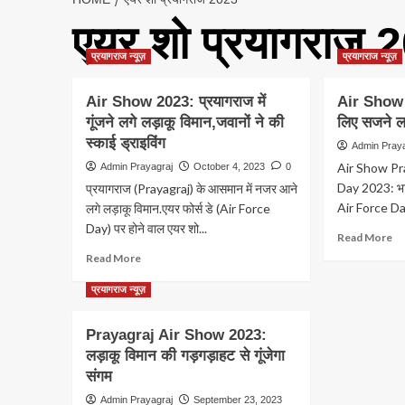
एयर शो प्रयागराज 
प्रयागराज न्यूज़
प्रयागराज न्यूज़
Air Show 2023: प्रयागराज में
Air Show 
गूंजने लगे लड़ाकू विमान,जवानों ने की
लिए सजने लग
स्काई ड्राइविंग
Admin Pray
Air Show Pr
Admin Prayagraj
October 4, 2023
0
Day 2023: भा
प्रयागराज (Prayagraj) के आसमान में नजर आने
Air Force Da
लगे लड़ाकू विमान.एयर फोर्स डे (Air Force
Day) पर होने वाल एयर शो...
Re
Read More
m
Read
Read More
ab
more
Ai
about
प्रयागराज न्यूज़
S
Air
Pr
Show
Prayagraj Air Show 2023:
शो
2023:
लड़ाकू विमान की गड़गड़ाहट से गूंजेगा
के
प्रयागराज
लि
संगम
में
सज
गूंजने
Admin Prayagraj
September 23, 2023