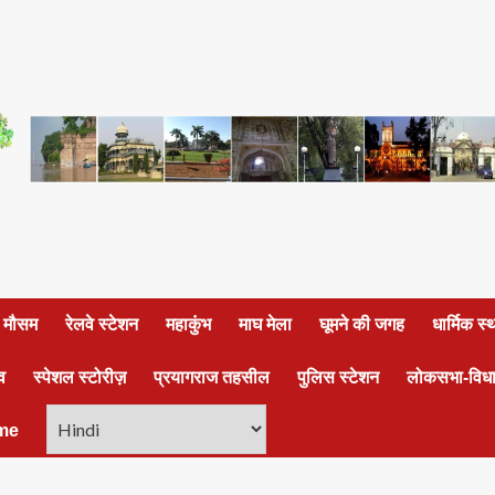
ा मौसम
रेलवे स्टेशन
महाकुंभ
माघ मेला
घूमने की जगह
धार्मिक स
व
स्पेशल स्टोरीज़
प्रयागराज तहसील
पुलिस स्टेशन
लोकसभा-विध
me