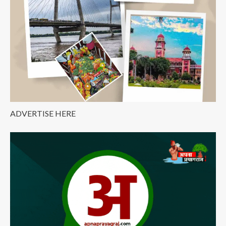
lagta
hai
ADVERTISE HERE