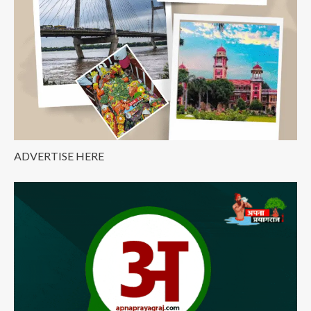
lagta
hai
ADVERTISE HERE