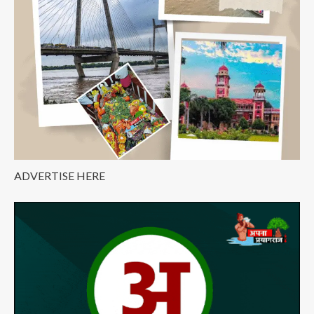
रच
दिया
इतिहास;
पढ़िए
UPSC
टॉपर
की
पूरी
कहानी
ADVERTISE HERE