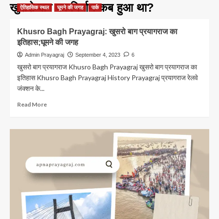
खुसरो बाग का निर्माण कब हुआ था?
ऐतिहासिक स्थल
घूमने की जगह
पार्क
Khusro Bagh Prayagraj: खुसरो बाग प्रयागराज का
इतिहास;घूमने की जगह
Admin Prayagraj
September 4, 2023
6
खुसरो बाग प्रयागराज Khusro Bagh Prayagraj खुसरो बाग प्रयागराज का
इतिहास Khusro Bagh Prayagraj History Prayagraj प्रयागराज रेलवे
जंक्शन के...
Read
Read More
more
about
Khusro
Bagh
Prayagraj:
खुसरो
बाग
प्रयागराज
का
इतिहास;घूमने
की
जगह