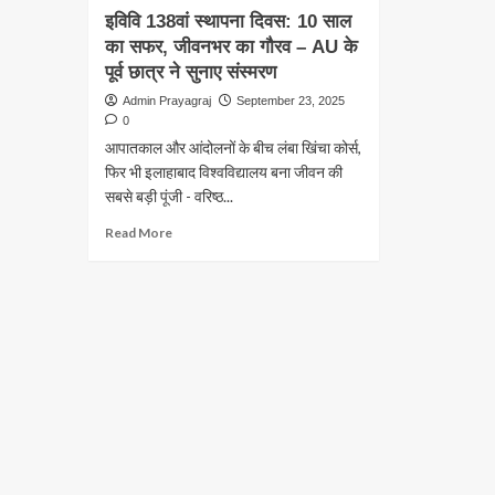
इविवि 138वां स्थापना दिवस: 10 साल
का सफर, जीवनभर का गौरव – AU के
पूर्व छात्र ने सुनाए संस्मरण
Admin Prayagraj
September 23, 2025
0
आपातकाल और आंदोलनों के बीच लंबा खिंचा कोर्स,
फिर भी इलाहाबाद विश्वविद्यालय बना जीवन की
सबसे बड़ी पूंजी - वरिष्ठ...
Read
Read More
more
about
इविवि
138वां
स्थापना
दिवस:
10
साल
का
सफर,
जीवनभर
का