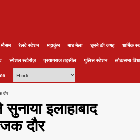
ा मौसम
रेलवे स्टेशन
महाकुंभ
माघ मेला
घूमने की जगह
धार्मिक स
व
स्पेशल स्टोरीज़
प्रयागराज तहसील
पुलिस स्टेशन
लोकसभा-विध
me
क दौर
े सुनाया इलाहाबाद
राजक दौर