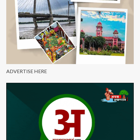
के
धनंजय
चोपड़ा
ADVERTISE HERE