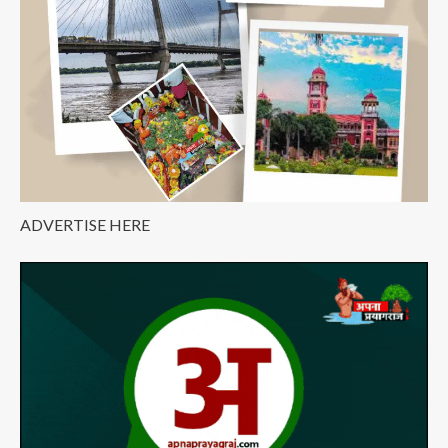
टॉप,
बढ़ाया
प्रयागराज
का
मान
ADVERTISE HERE