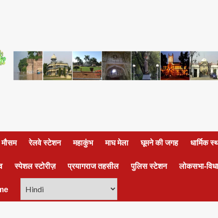
ा मौसम
रेलवे स्टेशन
महाकुंभ
माघ मेला
घूमने की जगह
धार्मिक स
व
स्पेशल स्टोरीज़
प्रयागराज तहसील
पुलिस स्टेशन
लोकसभा-विध
me