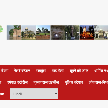
ा मौसम
रेलवे स्टेशन
महाकुंभ
माघ मेला
घूमने की जगह
धार्मिक स
व
स्पेशल स्टोरीज़
प्रयागराज तहसील
पुलिस स्टेशन
लोकसभा-विध
me