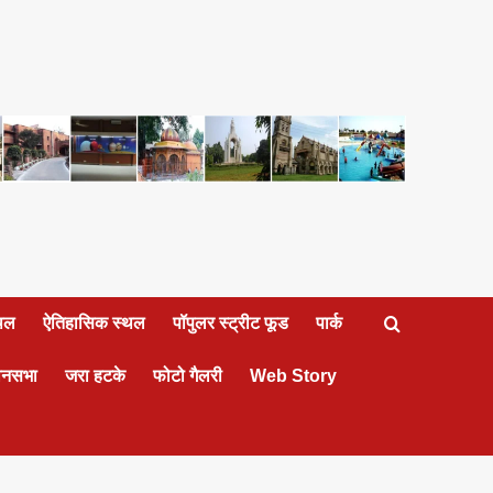
्थल
ऐतिहासिक स्थल
पॉपुलर स्ट्रीट फूड
पार्क
ानसभा
जरा हटके
फोटो गैलरी
Web Story