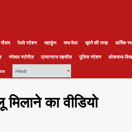
ा मौसम
रेलवे स्टेशन
महाकुंभ
माघ मेला
घूमने की जगह
धार्मिक स
व
स्पेशल स्टोरीज़
प्रयागराज तहसील
पुलिस स्टेशन
लोकसभा-विध
me
लू मिलाने का वीडियो