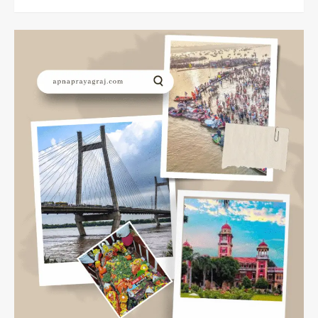
more
about
Janmashtami
2023:
गृहस्थ
लोगों
की
जन्माष्टमी
कब
है?
आज
या
कल