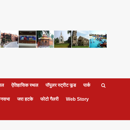
्थल
ऐतिहासिक स्थल
पॉपुलर स्ट्रीट फूड
पार्क
ानसभा
जरा हटके
फोटो गैलरी
Web Story