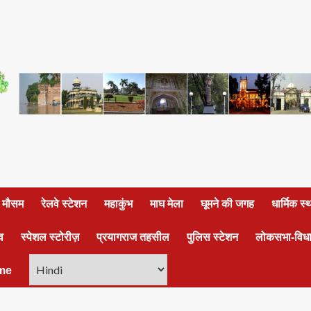
ा मौसम
रेलवे स्टेशन
महाकुंभ
माघ मेला
घूमने की जगह
धार्मिक स
व
स्पेशल स्टोरीज़
प्रयागराज तहसील
पुलिस स्टेशन
लोकसभा-विध
me