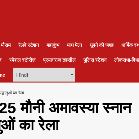
ा मौसम
रेलवे स्टेशन
महाकुंभ
माघ मेला
घूमने की जगह
धार्मिक स
व
स्पेशल स्टोरीज़
प्रयागराज तहसील
पुलिस स्टेशन
लोकसभा-विध
me
धालुओं का रेला
मौनी अमावस्या स्नान
ुओं का रेला