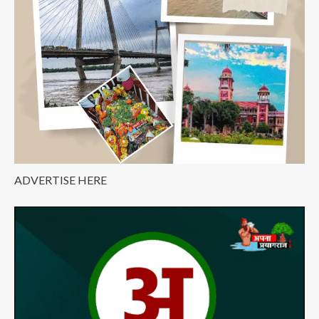
रेला
,
अबतक
15
करोड़
से
ज्यादा
ने
किया
स्नान
ADVERTISE HERE