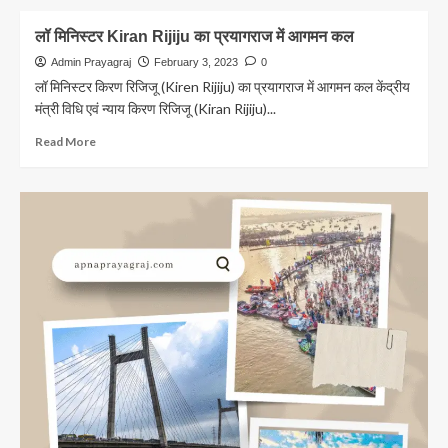
तैयार
about
हो
किसानों
लॉ मिनिस्टर Kiran Rijiju का प्रयागराज में आगमन कल
जाएगा
का
DPR
खाता
Admin Prayagraj
February 3, 2023
0
लिंक
लॉ मिनिस्टर किरण रिजिजू (Kiren Rijiju) का प्रयागराज में आगमन कल केंद्रीय
कराने
मंत्री विधि एवं न्याय किरण रिजिजू (Kiran Rijiju)...
के
लिए
Read
Read More
के
more
लिए
about
लगेंगे
लॉ
कैम्प
मिनिस्टर
Kiran
Rijiju
का
प्रयागराज
में
आगमन
कल