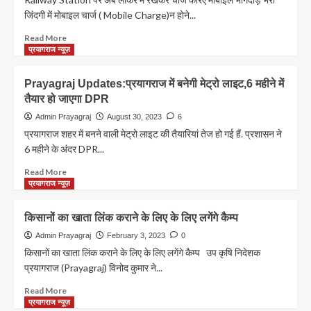
बहनों
जिंदगी में मोबाइल चार्ज ( Mobile Charge)न होने...
ने
भाइयों
Read
Read More
की
more
प्रयागराज न्यूज़
कलाई
about
पर
Railway
Prayagraj Updates:प्रयागराज में बनेगी मेट्रो लाइट,6 महीने में
बांधी
Station
तैयार हो जाएगा DPR
राखी,मांगा
पर
गुनाहों
अब
Admin Prayagraj
August 30, 2023
6
से
मोबाइल
प्रयागराज शहर में बनने वाली मेट्रो लाइट की तैयारियां तेज हो गई हैं. प्रशासन ने
तौबा
चार्ज
6 महीने के अंदर DPR...
करने
करने
का
के
Read
Read More
वचन
देंने
more
प्रयागराज न्यूज़
होंगे
about
पैसे
Prayagraj
किसानों का खाता लिंक कराने के लिए के लिए लगेंगे कैम्प
Updates:प्रयागराज
में
Admin Prayagraj
February 3, 2023
0
बनेगी
किसानों का खाता लिंक कराने के लिए के लिए लगेंगे कैम्प उप कृषि निदेशक
मेट्रो
प्रयागराज (Prayagraj) विनोद कुमार ने...
लाइट,6
महीने
Read
Read More
में
more
प्रयागराज न्यूज़