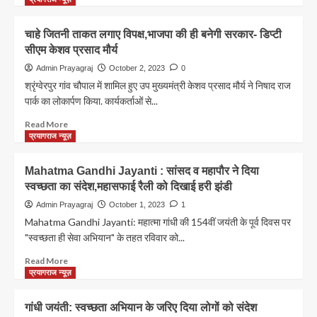
का
about
रेला
Air
चाहे जितनी ताकत लगाए विपक्ष,भाजपा की ही बनेगी सरकार- डिप्टी
Show
सीएम केशव प्रसाद मौर्य
Prayagraj:
5
Admin Prayagraj
October 2, 2023
0
लाख
श्रृंग्वेरपुर गांव चौपाल में शामिल हुए उप मुख्यमंत्री केशव प्रसाद मौर्य ने निषाद राज
का
पार्क का लोकार्पण किया. कार्यकर्ताओं से...
था
अनुमान,एयर
Read
Read More
शो
more
प्रयागराज न्यूज़
देखने
about
पहुंचे
चाहे
Mahatma Gandhi Jayanti : सांसद व महापौर ने दिया
27
जितनी
स्वच्छता का संदेश,महासफाई रैली को दिखाई हरी झंडी
लाख
ताकत
लगाए
Admin Prayagraj
October 1, 2023
1
विपक्ष,भाजपा
Mahatma Gandhi Jayanti: महात्मा गांधी की 154वीं जयंती के पूर्व दिवस पर
की
"स्वच्छता ही सेवा अभियान" के तहत रविवार को...
ही
बनेगी
Read
Read More
सरकार-
more
प्रयागराज न्यूज़
डिप्टी
about
सीएम
Mahatma
गांधी जयंती: स्वच्छता अभियान के जरिए दिया लोगों को संदेश
केशव
Gandhi