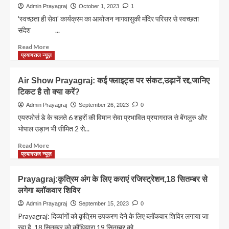
प्रसाद
Jayanti
Admin Prayagraj
October 1, 2023
1
मौर्य
:
'स्वच्छता ही सेवा' कार्यक्रम का आयोजन नागवासुकी मंदिर परिसर से स्वच्छता
सांसद
संदेश ...
व
महापौर
Read
Read More
ने
more
प्रयागराज न्यूज़
दिया
about
स्वच्छता
गांधी
Air Show Prayagraj: कई फ्लाइट्स पर संकट,उड़ानें रद्द,जानिए
का
जयंती:
टिकट है तो क्या करें?
संदेश,महासफाई
स्वच्छता
रैली
अभियान
Admin Prayagraj
September 26, 2023
0
को
के
एयरफोर्स डे के चलते 6 शहरों की विमान सेवा प्रभावित प्रयागराज से बेंगलुरु और
दिखाई
जरिए
भोपाल उड़ान भी सीमित 2 से...
हरी
दिया
झंडी
लोगों
Read
Read More
को
more
प्रयागराज न्यूज़
संदेश
about
Air
Prayagraj:कृत्रिम अंग के लिए कराएं रजिस्ट्रेशन,18 सितम्बर से
Show
लगेगा ब्लॉकवार शिविर
Prayagraj:
कई
Admin Prayagraj
September 15, 2023
0
फ्लाइट्स
Prayagraj: दिव्यांगों को कृत्रिम उपकरण देने के लिए ब्लॉकवार शिविर लगाया जा
पर
रहा है. 18 सितम्बर को कौंधियारा,19 सितम्बर को...