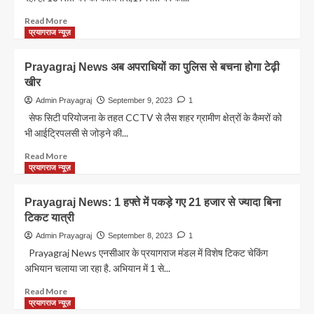
संकट,उड़ानें
रद्द,जानिए
Read
Read More
टिकट
more
प्रयागराज न्यूज़
है
about
तो
Prayagraj:कृत्रिम
Prayagraj News अब अपराधियों का पुलिस से बचना होगा टेढ़ी
क्या
अंग
खीर
करें?
के
लिए
Admin Prayagraj
September 9, 2023
1
कराएं
सेफ सिटी परियोजना के तहत CCTV से लैस शहर ग्रामीण क्षेत्रों के कैमरों को
रजिस्ट्रेशन,18
भी आईट्रिपलसी से जोड़ने की...
सितम्बर
से
Read
Read More
लगेगा
more
प्रयागराज न्यूज़
ब्लॉकवार
about
शिविर
Prayagraj
Prayagraj News: 1 हफ्ते में पकड़े गए 21 हजार से ज्यादा बिना
News
टिकट यात्री
अब
अपराधियों
Admin Prayagraj
September 8, 2023
1
का
Prayagraj News एनसीआर के प्रयागराज मंडल में विशेष टिकट चेकिंग
पुलिस
अभियान चलाया जा रहा है. अभियान में 1 से...
से
बचना
Read
Read More
होगा
more
प्रयागराज न्यूज़
टेढ़ी