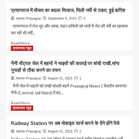
about
खीर
Prayagraj
प्रयागराज में मौसम का बदला मिजाज, मिली गर्मी से राहत, हुई बारिश
News:
1
Admin Prayagraj
September 6, 2023
0
हफ्ते
प्रयागराज में तेज धूप और उमस, शहर वासियों को भादों में जेठ की गर्मी का एहसास
में
कर रही थी.गर्मी...
पकड़े
गए
Read
Read More
21
more
प्रयागराज न्यूज़
हजार
about
से
प्रयागराज
नैनी सेंट्रल जेल में बहनों ने भाइयों की कलाई पर बांधी राखी,मांगा
ज्यादा
में
गुनाहों से तौबा करने का वचन
बिना
मौसम
टिकट
का
Admin Prayagraj
August 31, 2023
1
यात्री
बदला
नैनी जेल में भाइयों को राखी बांधती बहनें Prayagraj News | केंद्रीय कारागार
मिजाज,
नैनी (Central Jail Naini) में बंद...
मिली
गर्मी
Read
Read More
से
more
प्रयागराज न्यूज़
राहत,
about
हुई
नैनी
Railway Station पर अब मोबाइल चार्ज करने के देंने होंगे पैसे
बारिश
सेंट्रल
जेल
Admin Prayagraj
August 31, 2023
2
में
Railway Station पर अब लॉकर में रखकर चार्ज करिए मोबाइल भागदौड़ भरी