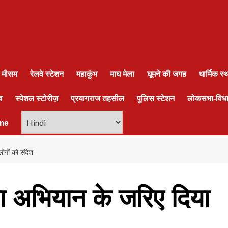
ा मौसम
रेलवे स्टेशन
महाकुंभ
माघ मेला
घूमने की जगह
धार्मिक स
व
स्पेशल स्टोरीज़
प्रयागराज तहसील
पुलिस स्टेशन
लोकसभा-विध
me
ोगों को संदेश
छता अभियान के जरिए दिया