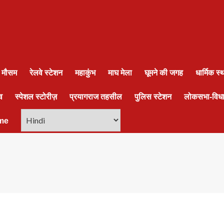
ा मौसम
रेलवे स्टेशन
महाकुंभ
माघ मेला
घूमने की जगह
धार्मिक स
व
स्पेशल स्टोरीज़
प्रयागराज तहसील
पुलिस स्टेशन
लोकसभा-विध
me