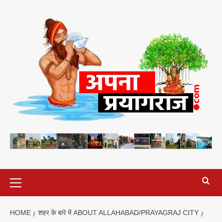
Skip
to
content
Primary
Menu
HOME
शहर के बारे में ABOUT ALLAHABAD/PRAYAGRAJ CITY