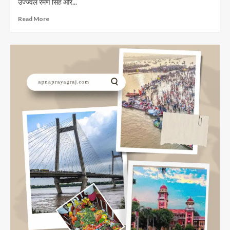
उज्ज्वल रमण सिंह और...
Read
Read More
more
about
इलाहाबाद
लोकसभा
प्रत्याशी
Allahabad
Lok
Sabha
Ticket
2024