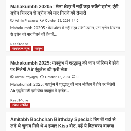
शुरू
यहां
Mahakumbh 20205 : मेला क्षेत्र में नहीं उड़ा सकेंगे ड्रोन, एंटी
की
5
ड्रोन सिस्टम से ड्रोन को मार गिराने की तैयारी
नई
महीने
सुविधा
के
Admin Prayagraj
October 13, 2024
0
लिए
Mahakumbh 20205 : मेला क्षेत्र में नहीं उड़ा सकेंगे ड्रोन, एंटी ड्रोन सिस्टम
बनेगा
से ड्रोन को मार गिराने की तैयारी...
जिला,CM
योगी
Read
Read More
आदित्यनाथ
more
प्रयागराज न्यूज़
महाकुंभ
ने
about
की
Mahakumbh
Mahakumbh 2025: महाकुंभ में श्रद्धालु की जान जोखिम में होने
पहल
20205
पर मिलेगी Air एंबुलेंस की फ्री सेवा
जल्द
:
करेंगे
मेला
Admin Prayagraj
October 12, 2024
0
घोषणा
क्षेत्र
Mahakumbh 2025: महाकुंभ में श्रद्धालु की जान जोखिम में होने पर मिलेगी
में
Air एंबुलेंस की फ्री सेवा महाकुंभ में प्रदेश...
नहीं
उड़ा
Read
Read More
सकेंगे
more
स्पेशल स्टोरीज़
ड्रोन,
about
एंटी
Mahakumbh
Amitabh Bachchan Birthday Special: बिग बी यहां से
ड्रोन
2025:
लड़े थे चुनाव मिले थे 4 हजार Kiss वोट, पढ़ें ये दिलचस्प वाकया
सिस्टम
महाकुंभ