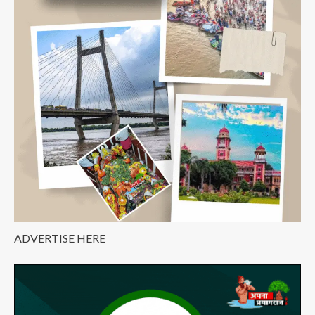
मगर
–
Prayagraj
Shayari
|
इलाहाबाद
पर
शायरी
ADVERTISE HERE