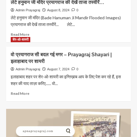
लेटे हनुमान जी मंदिर प्रयागराज की देखें ताजा तस्वीरें…
के
के
धनंजय
इस
Admin Prayagraj
August 8, 2024
0
चोपड़ा
शख्सियत
लेटे हनुमान जी मंदिर (Bade Hanuman Ji Mandir Flooded Images)
को
प्रयागराज की देखें ताजा तस्वीरें... लेटे...
‘राजभाषा
गौरव’
Read
Read More
पुरस्कार
more
शेर-ओ-शायरी
से
about
नवाजा
लेटे
वो प्रयागराज सी बदल गई मगर – Prayagraj Shayari |
जाएगा
हनुमान
इलाहाबाद पर शायरी
जी
मंदिर
Admin Prayagraj
August 7, 2024
0
प्रयागराज
इलाहाबाद शहर पर शेर-ओ-शायरी का इन्तिख़ाब आप के लिए पेश कर रहे हैं, इस
की
शहर की याद ताज़ा करिए...... वो...
देखें
ताजा
Read
Read More
तस्वीरें…
more
about
वो
प्रयागराज
सी
बदल
गई