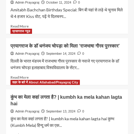
से
में
Admin Prayagraj
October 11, 2024
0
ड्रोन
श्रद्धालु
Amitabh Bachchan Birthday Special: बिग बी यहां से लड़े थे चुनाव मिले
को
की
थे 4 हजार Kiss वोट, पढ़ें ये दिलचस्प...
मार
जान
गिराने
जोखिम
Read
Read More
की
में
more
प्रयागराज न्यूज़
तैयारी
होने
about
पर
Amitabh
प्रयागराज के डॉ धनंजय चोपड़ा को मिला ‘राजभाषा गौरव पुरस्कार’
मिलेगी
Bachchan
Air
Birthday
Admin Prayagraj
September 14, 2024
0
एंबुलेंस
Special:
दिल्ली के भारत मंडपम में राजभाषा गौरव पुरस्कार से नवाजे गए प्रयागराज के डॉ
की
बिग
धनंजय चोपड़ा इलाहाबाद विश्वविद्यालय के सेंटर...
फ्री
बी
सेवा
यहां
Read
Read More
से
more
शहर के बारे में About Allahabad/Prayagraj City
लड़े
about
थे
प्रयागराज
कुंभ का मेला कहां लगता है? | kumbh ka mela kahan lagta
चुनाव
के
hai
मिले
डॉ
थे
धनंजय
Admin Prayagraj
September 13, 2024
0
4
चोपड़ा
कुंभ का मेला कहां लगता है? | kumbh ka mela kahan lagta hai कुम्भ
हजार
को
(Kumbh Mela) हिन्दू धर्म का एक...
Kiss
मिला
वोट,
‘राजभाषा