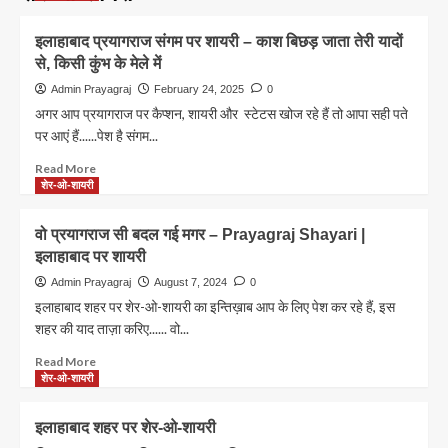
इलाहाबाद प्रयागराज संगम पर शायरी – काश बिछड़ जाता तेरी यादों
से, किसी कुंभ के मेले में
Admin Prayagraj
February 24, 2025
0
अगर आप प्रयागराज पर कैप्शन, शायरी और स्टेटस खोज रहे हैं तो आपा सही पते
पर आएं हैं......पेश है संगम...
Read
Read More
more
शेर-ओ-शायरी
about
इलाहाबाद
वो प्रयागराज सी बदल गई मगर – Prayagraj Shayari |
प्रयागराज
इलाहाबाद पर शायरी
संगम
पर
Admin Prayagraj
August 7, 2024
0
शायरी
इलाहाबाद शहर पर शेर-ओ-शायरी का इन्तिख़ाब आप के लिए पेश कर रहे हैं, इस
–
शहर की याद ताज़ा करिए...... वो...
काश
बिछड़
Read
Read More
जाता
more
शेर-ओ-शायरी
तेरी
about
यादों
वो
इलाहाबाद शहर पर शेर-ओ-शायरी
से,
प्रयागराज