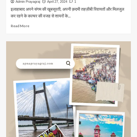
किसी
सी
Admin Prayagraj
April 27, 2024
1
कुंभ
बदल
इलाहाबाद अपने संगम की खूबसूरती, अपनी क़दमी तहज़ीबी रिवायतों और मिलजुल
के
गई
कर रहने के कल्चर की वजह से शायरों के...
मेले
मगर
में
–
Read
Read More
Prayagraj
more
Shayari
about
|
इलाहाबाद
इलाहाबाद
शहर
पर
पर
शायरी
शेर-
ओ-
शायरी