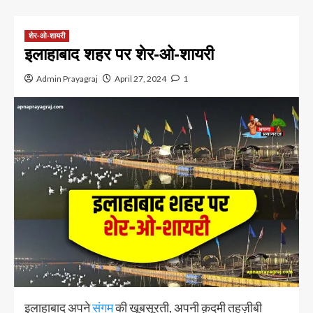
शेर-ओ-शायरी
इलाहाबाद शहर पर शेर-ओ-शायरी
Admin Prayagraj
April 27, 2024
1
इलाहाबाद अपने
संगम
की खूबसूरती, अपनी क़दमी तहज़ीबी