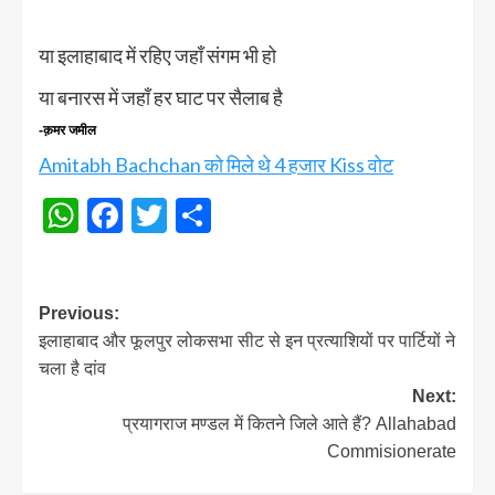
या इलाहाबाद में रहिए जहॉं संगम भी हो
या बनारस में जहॉं हर घाट पर सैलाब है
-क़मर जमील
Amitabh Bachchan को मिले थे 4 हजार Kiss वोट
WhatsApp
Facebook
Twitter
Share
Post
Previous:
इलाहाबाद और फूलपुर लोकसभा सीट से इन प्रत्याशियों पर पार्टियों ने
navigation
चला है दांव
Next:
प्रयागराज मण्डल में कितने जिले आते हैं? Allahabad
Commisionerate