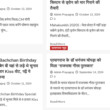
सिस्टम से ड्रोन को मार गिराने की
तैयारी
agraj
October 13, 2024
Admin Prayagraj
October 13, 2024
े लिए बनेगा जिला,CM योगी
0
ी पहल जल्द करेंगे घोषणा महाकुंभ
Mahakumbh 20205 : मेला क्षेत्र में नहीं उड़ा
ुंभ...
सकेंगे ड्रोन, एंटी ड्रोन सिस्टम से ड्रोन को मार
गिराने की तैयारी...
ad
ore
Read
Read More
out
more
प्रयागराज न्यूज़
ं
about
Mahakumbh
Bachchan Birthday
प्रयागराज के डॉ धनंजय चोपड़ा को
ने
20205
 बी यहां से लड़े थे चुनाव
मिला ‘राजभाषा गौरव पुरस्कार’
:
ए
ार Kiss वोट, पढ़ें ये
मेला
Admin Prayagraj
September 14, 2024
गा
क्षेत्र
कया
0
ला,CM
में
दिल्ली के भारत मंडपम में राजभाषा गौरव पुरस्कार
agraj
October 11, 2024
ी
नहीं
से नवाजे गए प्रयागराज के डॉ धनंजय चोपड़ा
ित्यनाथ
उड़ा
इलाहाबाद विश्वविद्यालय के सेंटर...
hchan Birthday Special:
सकेंगे
लड़े थे चुनाव मिले थे 4 हजार Kiss
ड्रोन,
Read
Read More
ल
एंटी
चस्प...
more
द
ड्रोन