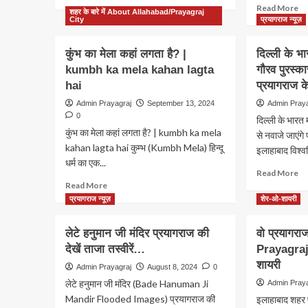
more
करें
Re
Read More
शहर के बारे में About Allahabad/Prayagraj
about
घो
m
City
प्रयागराज न्यूज़
Mahakumbh
ab
2025:
Am
कुंभ का मेला कहां लगता है? |
दिल्ली के भा
महाकुंभ
Ba
kumbh ka mela kahan lagta
में
गौरव पुरस्का
Bi
श्रद्धालु
hai
प्रयागराज क
Sp
की
बि
Admin Prayagraj
September 13, 2024
Admin Pray
जान
बी
0
दिल्ली के भारत 
जोखिम
यहा
कुंभ का मेला कहां लगता है? | kumbh ka mela
में
से नवाजे जाएंग
से
kahan lagta hai कुम्भ (Kumbh Mela) हिन्दू
होने
इलाहाबाद विश्व
लड़
पर
धर्म का एक...
थे
Re
मिलेगी
Read More
चुन
Read
m
Read More
Air
मिल
more
ab
एंबुलेंस
प्रयागराज न्यूज़
शेर-ओ-शायरी
थे
about
दिल
की
4
कुंभ
के
फ्री
हज
लेटे हनुमान जी मंदिर प्रयागराज की
वो प्रयागर
का
भा
सेवा
Ki
देखें ताजा तस्वीरें…
Prayagraj
मेला
मं
वोट
कहां
में
शायरी
पढ़ें
Admin Prayagraj
August 8, 2024
0
लगता
गौ
ये
लेटे हनुमान जी मंदिर (Bade Hanuman Ji
Admin Pray
है?
पुर
दि
Mandir Flooded Images) प्रयागराज की
इलाहाबाद शहर 
|
से
वा