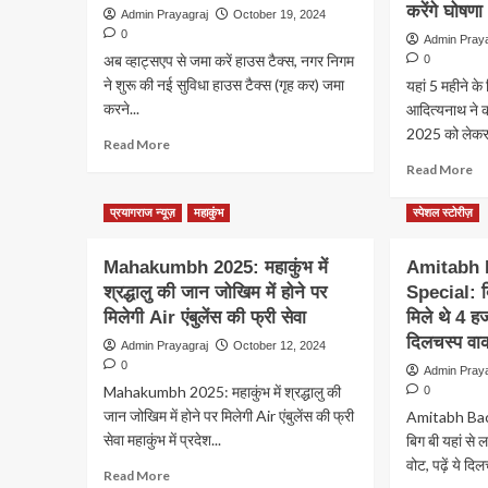
करेंगे घोषणा
Admin Prayagraj
October 19, 2024
0
Admin Pray
अब व्हाट्सएप से जमा करें हाउस टैक्‍स, नगर निगम
0
ने शुरू की नई सुविधा हाउस टैक्स (गृह कर) जमा
यहां 5 महीने क
करने...
आदित्यनाथ ने क
2025 को लेकर क
Read
Read More
more
Re
Read More
about
m
अब
ab
प्रयागराज न्यूज़
महाकुंभ
स्पेशल स्टोरीज़
व्हाट्सएप
यहा
से
5
Mahakumbh 2025: महाकुंभ में
जमा
Amitabh 
मही
करें
श्रद्धालु की जान जोखिम में होने पर
Special: बिग
के
हाउस
लि
मिलेगी Air एंबुलेंस की फ्री सेवा
मिले थे 4 हज
टैक्‍स,
बने
दिलचस्प वा
Admin Prayagraj
October 12, 2024
नगर
जि
0
निगम
Admin Pray
योग
ने
Mahakumbh 2025: महाकुंभ में श्रद्धालु की
0
आद
शुरू
जान जोखिम में होने पर मिलेगी Air एंबुलेंस की फ्री
ने
Amitabh Bac
की
की
सेवा महाकुंभ में प्रदेश...
बिग बी यहां से 
नई
पह
वोट, पढ़ें ये दिल
सुविधा
Read
Read More
जल्