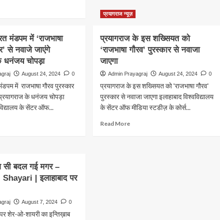
about
गे
ad
सिस्टम
प्रयागराज
षणा
ore
प्रयागराज न्यूज़
से
के
out
ड्रोन
डॉ
itabh
को
रत मंडपम में ‘राजभाषा
प्रयागराज के इस शख्सियत को
धनंजय
chchan
मार
चोपड़ा
र’ से नवाजे जाएंगे
‘राजभाषा गौरव’ पुरस्कार से नवाजा
rthday
गिराने
को
े धनंजय चोपड़ा
ecial:
जाएगा
की
मिला
ग
तैयारी
agraj
August 24, 2024
0
Admin Prayagraj
August 24, 2024
0
‘राजभाषा
गौरव
मंडपम में राजभाषा गौरव पुरस्कार
प्रयागराज के इस शख्सियत को 'राजभाषा गौरव'
ं
पुरस्कार’
े प्रयागराज के धनंजय चोपड़ा
पुरस्कार से नवाजा जाएगा इलाहाबाद विश्वविद्यालय
विद्यालय के सेंटर ऑफ...
े
के सेंटर ऑफ मीडिया स्टडीज़ के कोर्स...
ad
Read
Read More
ाव
ore
more
े
out
about
्ली
प्रयागराज
के
ार
ाज सी बदल गई मगर –
रत
इस
ss
 Shayari | इलाहाबाद पर
डपम
शख्सियत
,
 ‘राजभाषा
को
रव
‘राजभाषा
agraj
August 7, 2024
0
स्कार’
गौरव’
लचस्प
पर शेर-ओ-शायरी का इन्तिख़ाब
पुरस्कार
कया