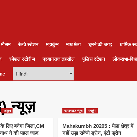
ा मौसम
रेलवे स्टेशन
महाकुंभ
माघ मेला
घूमने की जगह
धार्मिक स
व
स्पेशल स्टोरीज़
प्रयागराज तहसील
पुलिस स्टेशन
लोकसभा-विध
me
 न्यूज़
महाकुंभ
प्रयागराज न्यूज़
महाकुंभ
े के लिए बनेगा जिला,CM
Mahakumbh 20205 : मेला क्षेत्र में
यनाथ ने की पहल जल्द
नहीं उड़ा सकेंगे ड्रोन, एंटी ड्रोन