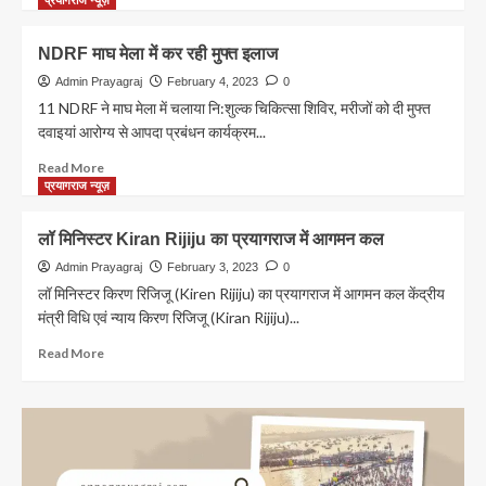
होंगे
about
पैसे
Prayagraj:
NDRF माघ मेला में कर रही मुफ्त इलाज
संगम
नगरी
Admin Prayagraj
February 4, 2023
0
रेलखंड
11 NDRF ने माघ मेला में चलाया नि:शुल्क चिकित्सा शिविर, मरीजों को दी मुफ्त
का
दवाइयां आरोग्य से आपदा प्रबंधन कार्यक्रम...
होगा
दोहरीकरण
Read
Read More
more
प्रयागराज न्यूज़
about
NDRF
लॉ मिनिस्टर Kiran Rijiju का प्रयागराज में आगमन कल
माघ
मेला
Admin Prayagraj
February 3, 2023
0
में
लॉ मिनिस्टर किरण रिजिजू (Kiren Rijiju) का प्रयागराज में आगमन कल केंद्रीय
कर
मंत्री विधि एवं न्याय किरण रिजिजू (Kiran Rijiju)...
रही
मुफ्त
Read
Read More
इलाज
more
about
लॉ
मिनिस्टर
Kiran
Rijiju