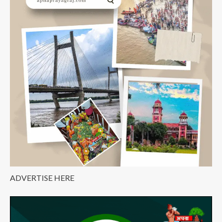
का
प्रयागराज
में
आगमन
कल
ADVERTISE HERE