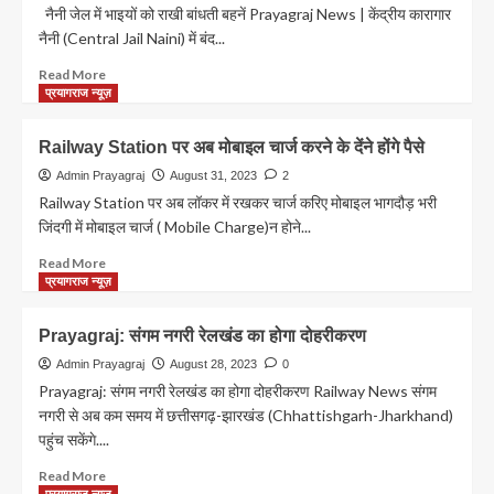
में
नैनी जेल में भाइयों को राखी बांधती बहनें Prayagraj News | केंद्रीय कारागार
पकड़े
नैनी (Central Jail Naini) में बंद...
गए
21
Read
Read More
हजार
more
प्रयागराज न्यूज़
से
about
ज्यादा
नैनी
Railway Station पर अब मोबाइल चार्ज करने के देंने होंगे पैसे
बिना
सेंट्रल
टिकट
जेल
Admin Prayagraj
August 31, 2023
2
यात्री
में
Railway Station पर अब लॉकर में रखकर चार्ज करिए मोबाइल भागदौड़ भरी
बहनों
जिंदगी में मोबाइल चार्ज ( Mobile Charge)न होने...
ने
भाइयों
Read
Read More
की
more
प्रयागराज न्यूज़
कलाई
about
पर
Railway
Prayagraj: संगम नगरी रेलखंड का होगा दोहरीकरण
बांधी
Station
राखी,मांगा
पर
Admin Prayagraj
August 28, 2023
0
गुनाहों
अब
Prayagraj: संगम नगरी रेलखंड का होगा दोहरीकरण Railway News संगम
से
मोबाइल
नगरी से अब कम समय में छत्तीसगढ़-झारखंड (Chhattishgarh-Jharkhand)
तौबा
चार्ज
पहुंच सकेंगे....
करने
करने
का
के
Read
Read More
वचन
देंने
more
प्रयागराज न्यूज़