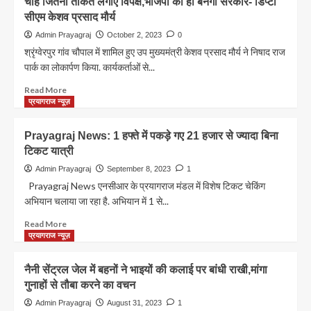
चाहे जितनी ताकत लगाए विपक्ष,भाजपा की ही बनेगी सरकार- डिप्टी
क्या
Air
सीएम केशव प्रसाद मौर्य
रहेगा
Show:
खास
आस्था
Admin Prayagraj
October 2, 2023
0
?
की
श्रृंग्वेरपुर गांव चौपाल में शामिल हुए उप मुख्यमंत्री केशव प्रसाद मौर्य ने निषाद राज
रेती
पार्क का लोकार्पण किया. कार्यकर्ताओं से...
पर
उमड़ा
Read
Read More
देशभक्ति
more
प्रयागराज न्यूज़
का
about
रेला
चाहे
Prayagraj News: 1 हफ्ते में पकड़े गए 21 हजार से ज्यादा बिना
जितनी
टिकट यात्री
ताकत
लगाए
Admin Prayagraj
September 8, 2023
1
विपक्ष,भाजपा
Prayagraj News एनसीआर के प्रयागराज मंडल में विशेष टिकट चेकिंग
की
अभियान चलाया जा रहा है. अभियान में 1 से...
ही
बनेगी
Read
Read More
सरकार-
more
प्रयागराज न्यूज़
डिप्टी
about
सीएम
Prayagraj
नैनी सेंट्रल जेल में बहनों ने भाइयों की कलाई पर बांधी राखी,मांगा
केशव
News:
गुनाहों से तौबा करने का वचन
प्रसाद
1
मौर्य
हफ्ते
Admin Prayagraj
August 31, 2023
1