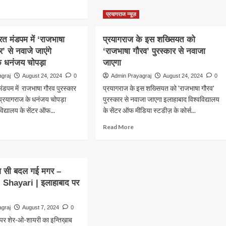
about
गे
ad
सिस्टम
प्रयागराज
षणा
ore
प्रयागराज न्यूज़
से
के
out
ड्रोन
डॉ
itabh
को
रत मंडपम में ‘राजभाषा
प्रयागराज के इस शख्सियत को
धनंजय
chchan
मार
चोपड़ा
र’ से नवाजे जाएंगे
‘राजभाषा गौरव’ पुरस्कार से नवाजा
rthday
गिराने
को
े धनंजय चोपड़ा
ecial:
जाएगा
की
मिला
ग
तैयारी
agraj
August 24, 2024
0
Admin Prayagraj
August 24, 2024
0
‘राजभाषा
गौरव
मंडपम में राजभाषा गौरव पुरस्कार
प्रयागराज के इस शख्सियत को 'राजभाषा गौरव'
ं
पुरस्कार’
े प्रयागराज के धनंजय चोपड़ा
पुरस्कार से नवाजा जाएगा इलाहाबाद विश्वविद्यालय
विद्यालय के सेंटर ऑफ...
े
के सेंटर ऑफ मीडिया स्टडीज़ के कोर्स...
ad
Read
Read More
ाव
ore
more
े
out
about
्ली
प्रयागराज
के
ार
ाज सी बदल गई मगर –
रत
इस
ss
 Shayari | इलाहाबाद पर
डपम
शख्सियत
,
 ‘राजभाषा
को
रव
‘राजभाषा
agraj
August 7, 2024
0
स्कार’
गौरव’
लचस्प
पर शेर-ओ-शायरी का इन्तिख़ाब
पुरस्कार
कया