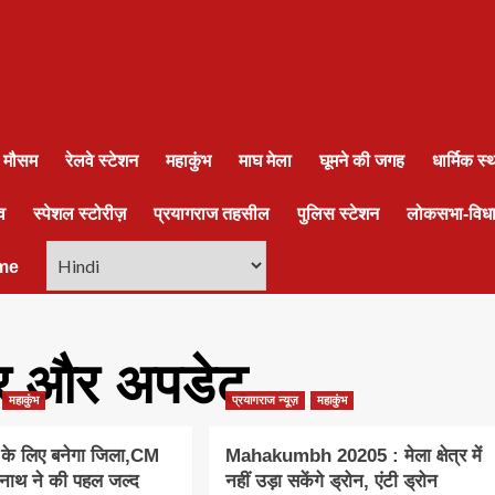
ा मौसम
रेलवे स्टेशन
महाकुंभ
माघ मेला
घूमने की जगह
धार्मिक स
व
स्पेशल स्टोरीज़
प्रयागराज तहसील
पुलिस स्टेशन
लोकसभा-विध
me
ार और अपडेट
महाकुंभ
प्रयागराज न्यूज़
महाकुंभ
े के लिए बनेगा जिला,CM
Mahakumbh 20205 : मेला क्षेत्र में
यनाथ ने की पहल जल्द
नहीं उड़ा सकेंगे ड्रोन, एंटी ड्रोन