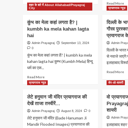
more
करें
Re
Read More
शहर के बारे में About Allahabad/Prayagraj
about
घो
m
City
प्रयागराज न्यूज़
Mahakumbh
ab
2025:
Am
कुंभ का मेला कहां लगता है? |
दिल्ली के भा
महाकुंभ
Ba
kumbh ka mela kahan lagta
में
गौरव पुरस्का
Bi
श्रद्धालु
hai
प्रयागराज क
Sp
की
बि
Admin Prayagraj
September 13, 2024
Admin Pray
जान
बी
0
दिल्ली के भारत 
जोखिम
यहा
कुंभ का मेला कहां लगता है? | kumbh ka mela
में
से नवाजे जाएंग
से
kahan lagta hai कुम्भ (Kumbh Mela) हिन्दू
होने
इलाहाबाद विश्व
लड़
पर
धर्म का एक...
थे
Re
मिलेगी
Read More
चुन
Read
m
Read More
Air
मिल
more
ab
एंबुलेंस
प्रयागराज न्यूज़
शेर-ओ-शायरी
थे
about
दिल
की
4
कुंभ
के
फ्री
हज
लेटे हनुमान जी मंदिर प्रयागराज की
वो प्रयागर
का
भा
सेवा
Ki
देखें ताजा तस्वीरें…
Prayagraj
मेला
मं
वोट
कहां
में
शायरी
पढ़ें
Admin Prayagraj
August 8, 2024
0
लगता
गौ
ये
लेटे हनुमान जी मंदिर (Bade Hanuman Ji
Admin Pray
है?
पुर
दि
Mandir Flooded Images) प्रयागराज की
इलाहाबाद शहर 
|
से
वा