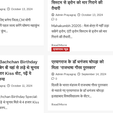
सिस्टम से ड्रोन को मार गिराने की
तैयारी
agraj
October 13, 2024
Admin Prayagraj
October 13, 2024
े लिए बनेगा जिला,CM योगी
0
ी पहल जल्द करेंगे घोषणा महाकुंभ
Mahakumbh 20205 : मेला क्षेत्र में नहीं उड़ा
ुंभ...
सकेंगे ड्रोन, एंटी ड्रोन सिस्टम से ड्रोन को मार
गिराने की तैयारी...
ad
ore
Read
Read More
out
more
प्रयागराज न्यूज़
ं
about
Mahakumbh
Bachchan Birthday
प्रयागराज के डॉ धनंजय चोपड़ा को
ने
20205
 बी यहां से लड़े थे चुनाव
मिला ‘राजभाषा गौरव पुरस्कार’
:
ए
ार Kiss वोट, पढ़ें ये
मेला
Admin Prayagraj
September 14, 2024
गा
क्षेत्र
कया
0
ला,CM
में
दिल्ली के भारत मंडपम में राजभाषा गौरव पुरस्कार
agraj
October 11, 2024
ी
नहीं
से नवाजे गए प्रयागराज के डॉ धनंजय चोपड़ा
ित्यनाथ
उड़ा
इलाहाबाद विश्वविद्यालय के सेंटर...
hchan Birthday Special:
सकेंगे
लड़े थे चुनाव मिले थे 4 हजार Kiss
ड्रोन,
Read
Read More
ल
एंटी
चस्प...
more
द
ड्रोन