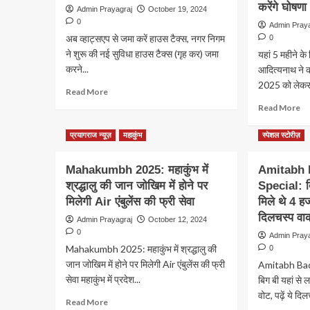
करेंगे घोषणा
Admin Prayagraj
October 19, 2024
0
Admin Pray
अब व्हाट्सएप से जमा करें हाउस टैक्‍स, नगर निगम
0
ने शुरू की नई सुविधा हाउस टैक्स (गृह कर) जमा
यहां 5 महीने क
करने...
आदित्यनाथ ने क
2025 को लेकर क
Read
Read More
more
Re
Read More
about
m
अब
ab
प्रयागराज न्यूज़
महाकुंभ
स्पेशल स्टोरीज़
व्हाट्सएप
यहा
से
5
Mahakumbh 2025: महाकुंभ में
जमा
Amitabh 
मही
करें
श्रद्धालु की जान जोखिम में होने पर
Special: बिग
के
हाउस
लि
मिलेगी Air एंबुलेंस की फ्री सेवा
मिले थे 4 हज
टैक्‍स,
बने
दिलचस्प वा
Admin Prayagraj
October 12, 2024
नगर
जि
0
निगम
Admin Pray
योग
ने
Mahakumbh 2025: महाकुंभ में श्रद्धालु की
0
आद
शुरू
जान जोखिम में होने पर मिलेगी Air एंबुलेंस की फ्री
ने
Amitabh Bac
की
की
सेवा महाकुंभ में प्रदेश...
बिग बी यहां से 
नई
पह
वोट, पढ़ें ये दिल
सुविधा
Read
Read More
जल्