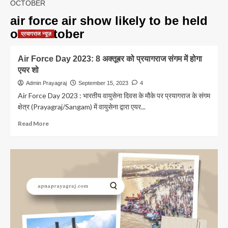
OCTOBER
air force air show likely to be held
on 8 october
प्रयागराज न्यूज़
Air Force Day 2023: 8 अक्तूबर को प्रयागराज संगम में होगा
एयर शो
Admin Prayagraj
September 15, 2023
4
Air Force Day 2023 : भारतीय वायुसेना दिवस के मौके पर प्रयागराज के संगम
क्षेत्र (Prayagraj/Sangam) में वायुसेना द्वारा एयर...
Read
Read More
more
about
Air
Force
Day
2023:
8
अक्तूबर
को
प्रयागराज