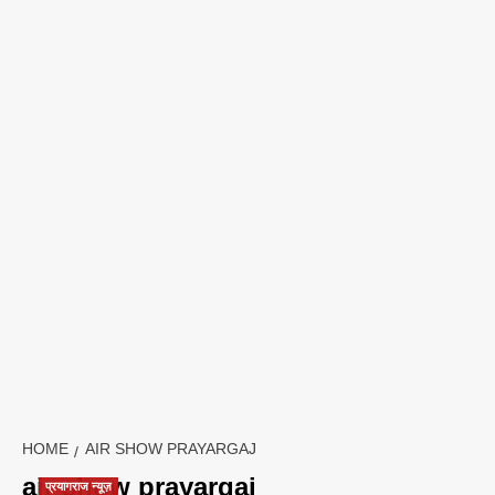
HOME
AIR SHOW PRAYARGAJ
air show prayargaj
प्रयागराज न्यूज़