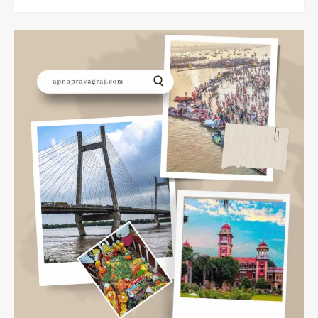
more
about
महाकुंभ
की
इस
योजना
पर
फिरा
पानी,आने
वाले
पर्यटकों
को
इस
बार
भी
नहीं
मिलेगा
ये
अवसर…