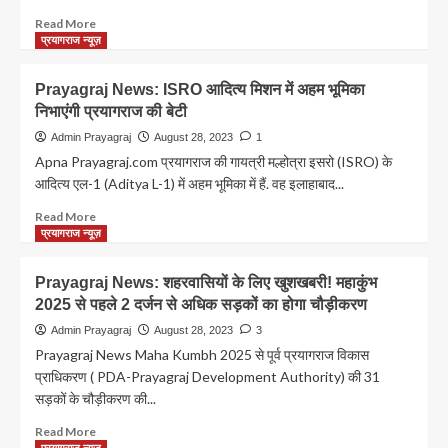
ने
भाइयों
Read
Read More
की
more
प्रयागराज न्यूज़
कलाई
about
पर
Railway
Prayagraj News: ISRO आदित्य मिशन में अहम भूमिका
बांधी
Station
निभाएंगी प्रयागराज की बेटी
राखी,मांगा
पर
गुनाहों
अब
Admin Prayagraj
August 28, 2023
1
से
मोबाइल
Apna Prayagraj.com प्रयागराज की गायत्री मल्होत्रा इसरो (ISRO) के
तौबा
चार्ज
आदित्य एल-1 (Aditya L-1) में अहम भूमिका में हैं. वह इलाहाबाद...
करने
करने
का
के
Read
Read More
वचन
देंने
more
प्रयागराज न्यूज़
होंगे
about
पैसे
Prayagraj
Prayagraj News: शहरवासियों के लिए खुशखबरी! महाकुंभ
News:
2025 से पहले 2 दर्जन से अधिक सड़कों का होगा चौड़ीकरण
ISRO
आदित्य
Admin Prayagraj
August 28, 2023
3
मिशन
Prayagraj News Maha Kumbh 2025 से पूर्व प्रयागराज विकास
में
प्राधिकरण ( PDA-Prayagraj Development Authority) की 31
अहम
सड़कों के चौड़ीकरण की...
भूमिका
निभाएंगी
Read
Read More
प्रयागराज
more
प्रयागराज न्यूज़