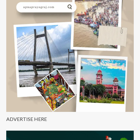
Rijiju
का
प्रयागराज
में
आगमन
कल
ADVERTISE HERE