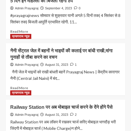
5 दिन इन मोहल्लों की बिजली रहेगी ठप
होंगे
अंग
शामिल
के
Admin Prayagraj
September 4, 2023
0
लिए
#prayagrajnews सोमवार से शुक्रवार यानी अगले 5 दिनों तक( 4 सितंबर से 8
कराएं
सितंबर तक) बिजली आपूर्ति प्रभावित रहेगी. 11...
रजिस्ट्रेशन,18
सितम्बर
Read
Read More
से
more
प्रयागराज न्यूज़
लगेगा
about
ब्लॉकवार
5
नैनी सेंट्रल जेल में बहनों ने भाइयों की कलाई पर बांधी राखी,मांगा
शिविर
दिन
गुनाहों से तौबा करने का वचन
इन
मोहल्लों
Admin Prayagraj
August 31, 2023
1
की
नैनी जेल में भाइयों को राखी बांधती बहनें Prayagraj News | केंद्रीय कारागार
बिजली
नैनी (Central Jail Naini) में बंद...
रहेगी
ठप
Read
Read More
more
प्रयागराज न्यूज़
about
नैनी
Railway Station पर अब मोबाइल चार्ज करने के देंने होंगे पैसे
सेंट्रल
जेल
Admin Prayagraj
August 31, 2023
2
में
Railway Station पर अब लॉकर में रखकर चार्ज करिए मोबाइल भागदौड़ भरी
बहनों
जिंदगी में मोबाइल चार्ज ( Mobile Charge)न होने...