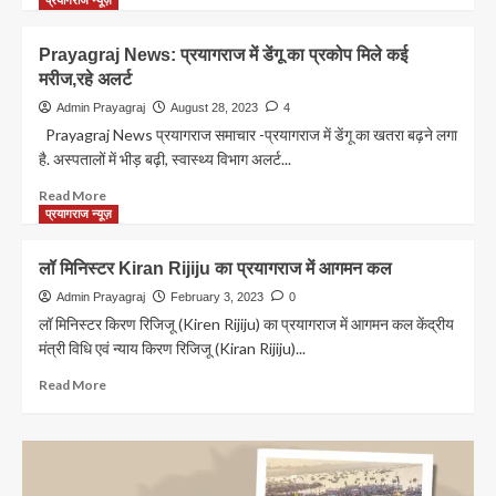
की
about
बेटी
Prayagraj
Prayagraj News: प्रयागराज में डेंगू का प्रकोप मिले कई
News:
मरीज,रहे अलर्ट
शहरवासियों
के
Admin Prayagraj
August 28, 2023
4
लिए
Prayagraj News प्रयागराज समाचार -प्रयागराज में डेंगू का खतरा बढ़ने लगा
खुशखबरी!
है. अस्पतालों में भीड़ बढ़ी, स्वास्थ्य विभाग अलर्ट...
महाकुंभ
2025
Read
Read More
से
more
प्रयागराज न्यूज़
पहले
about
2
Prayagraj
लॉ मिनिस्टर Kiran Rijiju का प्रयागराज में आगमन कल
दर्जन
News:
से
प्रयागराज
Admin Prayagraj
February 3, 2023
0
अधिक
में
लॉ मिनिस्टर किरण रिजिजू (Kiren Rijiju) का प्रयागराज में आगमन कल केंद्रीय
सड़कों
डेंगू
मंत्री विधि एवं न्याय किरण रिजिजू (Kiran Rijiju)...
का
का
होगा
प्रकोप
Read
Read More
चौड़ीकरण
मिले
more
कई
about
मरीज,रहे
लॉ
अलर्ट
मिनिस्टर
Kiran