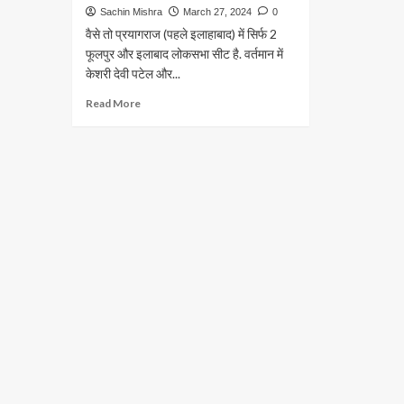
Sachin Mishra
March 27, 2024
0
वैसे तो प्रयागराज (पहले इलाहाबाद) में सिर्फ 2
फूलपुर और इलाबाद लोकसभा सीट है. वर्तमान में
केशरी देवी पटेल और...
Read
Read More
more
about
जब
इलाहाबाद
से
चुने
गए
एक
ही
पार्टी
के
3
सांसद