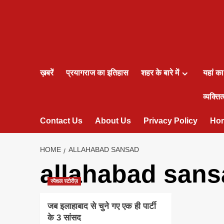
ख़बरें
प्रयागराज का इतिहास
शहर के बारे में
यहां क
व्यक्तित्
Contact Us
About Us
Privacy Policy
Ho
HOME
ALLAHABAD SANSAD
allahabad sans
स्पेशल स्टोरीज़
जब इलाहाबाद से चुने गए एक ही पार्टी
के 3 सांसद