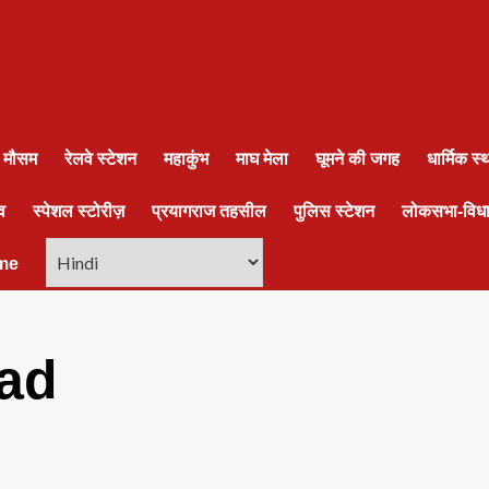
ा मौसम
रेलवे स्टेशन
महाकुंभ
माघ मेला
घूमने की जगह
धार्मिक स
व
स्पेशल स्टोरीज़
प्रयागराज तहसील
पुलिस स्टेशन
लोकसभा-विध
me
ad