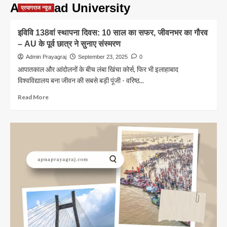
Allahabad University
प्रयागराज न्यूज़
इविवि 138वां स्थापना दिवस: 10 साल का सफर, जीवनभर का गौरव
– AU के पूर्व छात्र ने सुनाए संस्मरण
Admin Prayagraj
September 23, 2025
0
आपातकाल और आंदोलनों के बीच लंबा खिंचा कोर्स, फिर भी इलाहाबाद
विश्वविद्यालय बना जीवन की सबसे बड़ी पूंजी - वरिष्ठ...
Read
Read More
more
about
इविवि
138वां
स्थापना
दिवस:
10
साल
का
सफर,
जीवनभर
का
गौरव