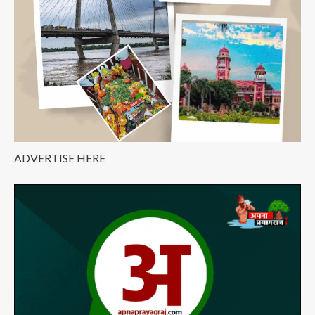
–
AU
के
पूर्व
छात्र
ने
सुनाए
संस्मरण
ADVERTISE HERE