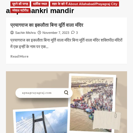
घूमने की जगह
धार्मिक स्थल
शहर के बारे में About Allahabad/Prayagraj City
alop shankri mandir
स्पेशल स्टोरीज़
प्रयागराज का इकलौता बिना मूर्ति वाला मंदिर
Sachin Mishra
November 7, 2023
3
प्रयागराज का इकलौता बिना मूर्ति वाला मंदिर बिना मूर्ति वाला मंदिर शक्तिपीठ मंदिरों
में एक इन्हीं के नाम पर एक...
Read
Read More
more
about
प्रयागराज
का
इकलौता
बिना
मूर्ति
वाला
मंदिर