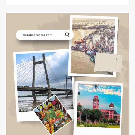
more
about
प्रयागराज
के
टॉप
5
पर्यटन
स्थल
Top
5
Tourist
Places
In
Prayagraj