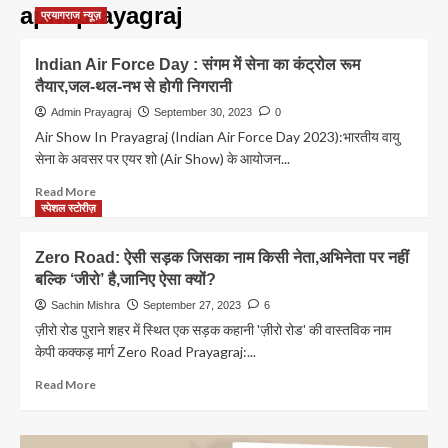
apnaprayagraj
प्रयागराज न्यूज़
Indian Air Force Day : संगम में सेना का कंट्रोल रूम
तैयार,जल-थल-नभ से होगी निगरानी
Admin Prayagraj
September 30, 2023
0
Air Show In Prayagraj (Indian Air Force Day 2023):भारतीय वायु
सेना के अवसर पर एयर शो (Air Show) के आयोजन...
Read
Read More
more
स्पेशल स्टोरीज़
about
Indian
Zero Road: ऐसी सड़क जिसका नाम किसी नेता,अभिनेता पर नहीं
Air
बल्कि ‘जीरो’ है,जानिए ऐसा क्यों?
Force
Day
Sachin Mishra
September 27, 2023
6
:
ज़ीरो रोड पुराने शहर में स्थित एक सड़क कहानी 'ज़ीरो रोड' की वास्तविक नाम
संगम
केपी कक्कड़ मार्ग Zero Road Prayagraj:...
में
सेना
Read
Read More
का
more
कंट्रोल
about
रूम
Zero