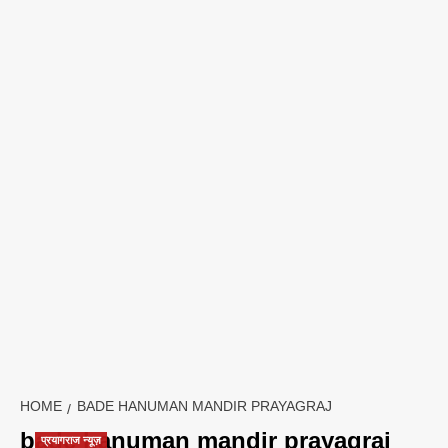
HOME
BADE HANUMAN MANDIR PRAYAGRAJ
bade hanuman mandir prayagraj
प्रयागराज न्यूज़