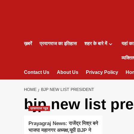
ख़बरें
प्रयागराज का इतिहास
शहर के बारे में
यहां क
व्यक्तित्
Contact Us
About Us
Privacy Policy
Ho
HOME
BJP NEW LIST PRESIDENT
bjp new list pr
प्रयागराज न्यूज़
Prayagraj News: राजेंद्र मिश्र बने
भाजपा महानगर अध्यक्ष,यूपी BJP ने