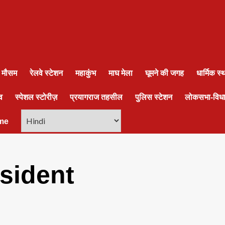
ा मौसम
रेलवे स्टेशन
महाकुंभ
माघ मेला
घूमने की जगह
धार्मिक स
व
स्पेशल स्टोरीज़
प्रयागराज तहसील
पुलिस स्टेशन
लोकसभा-विध
me
esident