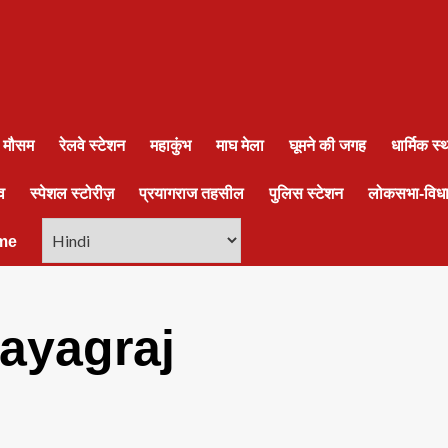
ा मौसम
रेलवे स्टेशन
महाकुंभ
माघ मेला
घूमने की जगह
धार्मिक स
व
स्पेशल स्टोरीज़
प्रयागराज तहसील
पुलिस स्टेशन
लोकसभा-विध
me
rayagraj