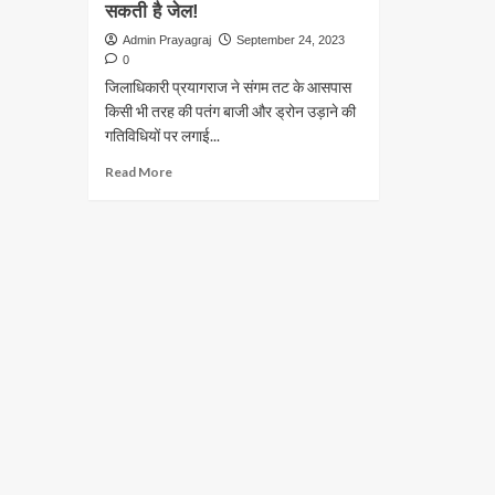
सकती है जेल!
Admin Prayagraj
September 24, 2023
0
जिलाधिकारी प्रयागराज ने संगम तट के आसपास
किसी भी तरह की पतंग बाजी और ड्रोन उड़ाने की
गतिविधियों पर लगाई...
Read
Read More
more
about
Air
Show
Prayagraj
2023:
ड्रोन
या
पतंग
उड़ाई
तो
खैर
नहीं
हो
सकती