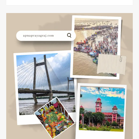
more
about
Air
Show
Prayagraj:
कई
फ्लाइट्स
पर
संकट,उड़ानें
रद्द,जानिए
टिकट
है
तो
क्या
करें?