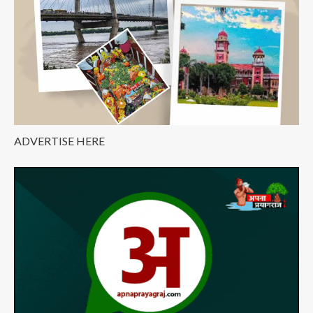
हम
सब
की
जिम्मेदारी
–
किरण
रिजिजू
ADVERTISE HERE