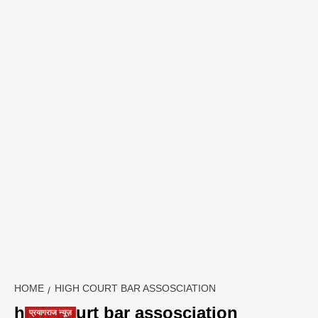
HOME
HIGH COURT BAR ASSOSCIATION
high court bar assosciation
प्रयागराज न्यूज़