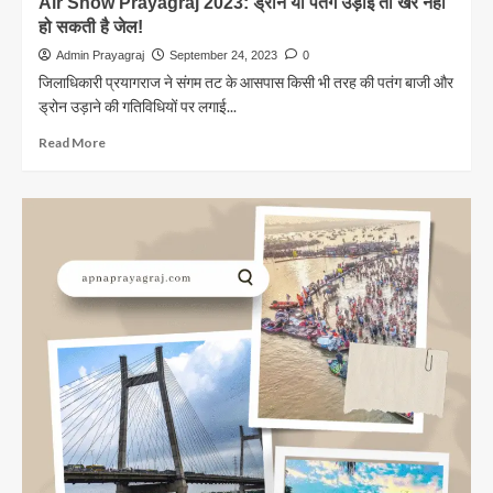
Air Show Prayagraj 2023: ड्रोन या पतंग उड़ाई तो खैर नहीं
तैयार,जल-
Day
हो सकती है जेल!
थल-
2023
नभ
:
Admin Prayagraj
September 24, 2023
0
से
एयर
जिलाधिकारी प्रयागराज ने संगम तट के आसपास किसी भी तरह की पतंग बाजी और
होगी
शो
ड्रोन उड़ाने की गतिविधियों पर लगाई...
निगरानी
प्रयागराज
की
Read
Read More
तैयारियां
more
जोरों
about
पर,संगम
Air
एरिया
Show
कराया
Prayagraj
जाने
2023:
लगा
ड्रोन
खाली
या
पतंग
उड़ाई
तो
खैर
नहीं
हो
सकती
है